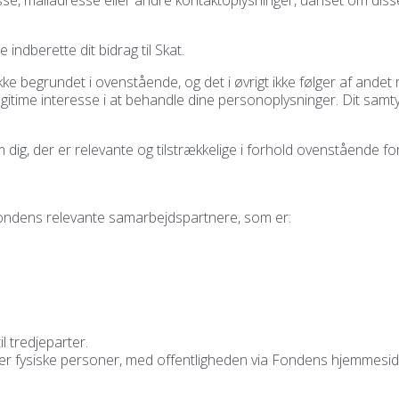
indberette dit bidrag til Skat.
 begrundet i ovenstående, og det i øvrigt ikke følger af andet retl
time interesse i at behandle dine personoplysninger. Dit samtykke 
g, der er relevante og tilstrækkelige i forhold ovenstående fo
 Fondens relevante samarbejdspartnere, som er:
l tredjeparter.
erer fysiske personer, med offentligheden via Fondens hjemmesid