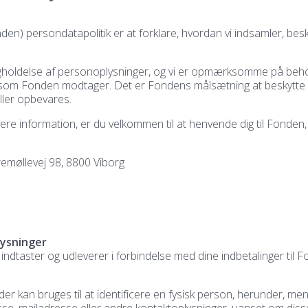
n) persondatapolitik er at forklare, hvordan vi indsamler, bes
igholdelse af personoplysninger, og vi er opmærksomme på beho
r, som Fonden modtager. Det er Fondens målsætning at beskytte 
ller opbevares.
gere information, er du velkommen til at henvende dig til Fonden,
emøllevej 98, 8800 Viborg
lysninger
indtaster og udleverer i forbindelse med dine indbetalinger til 
er kan bruges til at identificere en fysisk person, herunder, m
esse, mailadresse eller andre kontaktoplysninger, uanset om di