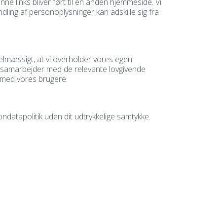
 links bliver ført til en anden hjemmeside. Vi
dling af personoplysninger kan adskille sig fra
egelmæssigt, at vi overholder vores egen
 Vi samarbejder med de relevante lovgivende
e med vores brugere.
ondatapolitik uden dit udtrykkelige samtykke.