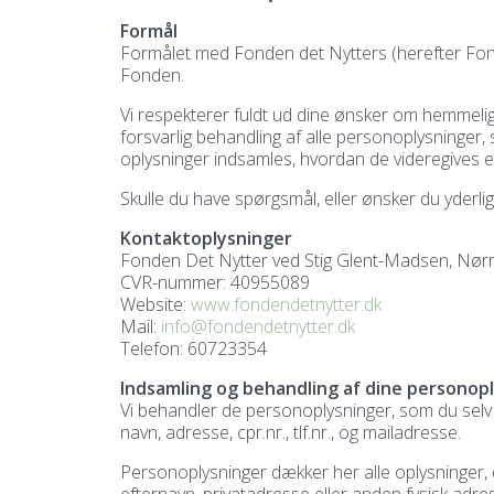
Formål
Formålet med Fonden det Nytters (herefter Fonde
Fonden.
Vi respekterer fuldt ud dine ønsker om hemmel
forsvarlig behandling af alle personoplysninge
oplysninger indsamles, hvordan de videregives e
Skulle du have spørgsmål, eller ønsker du yderli
Kontaktoplysninger
Fonden Det Nytter ved Stig Glent-Madsen, Nørr
CVR-nummer: 40955089
Website:
www.fondendetnytter.dk
Mail:
info@fondendetnytter.dk
Telefon: 60723354
Indsamling og behandling af dine personop
Vi behandler de personoplysninger, som du selv 
navn, adresse, cpr.nr., tlf.nr., og mailadresse.
Personoplysninger dækker her alle oplysninger, d
efternavn, privatadresse eller anden fysisk adr