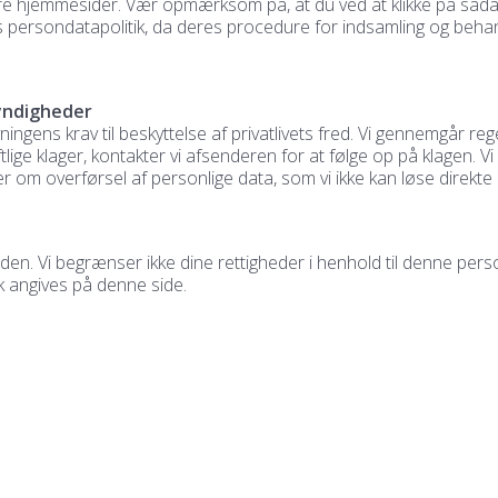
e hjemmesider. Vær opmærksom på, at du ved at klikke på sådanne
rs persondatapolitik, da deres procedure for indsamling og behan
yndigheder
vningens krav til beskyttelse af privatlivets fred. Vi gennemgår r
ftlige klager, kontakter vi afsenderen for at følge op på klagen.
ger om overførsel af personlige data, som vi ikke kan løse direkt
den. Vi begrænser ikke dine rettigheder i henhold til denne pers
k angives på denne side.