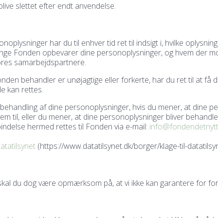
 blive slettet efter endt anvendelse.
oplysninger har du til enhver tid ret til indsigt i, hvilke oplysni
længe Fonden opbevarer dine personoplysninger, og hvem der m
vores samarbejdspartnere.
en behandler er unøjagtige eller forkerte, har du ret til at få 
e kan rettes.
s behandling af dine personoplysninger, hvis du mener, at dine p
m til, eller du mener, at dine personoplysninger bliver behandle
indelse hermed rettes til Fonden via e-mail:
info@fondendetnytt
atatilsynet
(https://www.datatilsynet.dk/borger/klage-til-datatil
skal du dog være opmærksom på, at vi ikke kan garantere for for