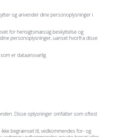
kytter og anvender dine personoplysninger i
vet for hensigtsmæssig beskyttelse og
dine personoplysninger, uanset hvorfra disse
 som er dataansvarlig.
Fonden. Disse oplysninger omfatter som oftest
en ikke begrænset til, vedkommendes for- og
sse vedrører vedkommendes private bopæl eller