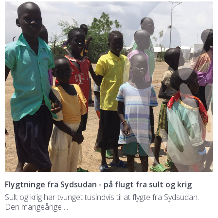
Flygtninge fra Sydsudan - på flugt fra sult og krig
Sult og krig har tvunget tusindvis til at flygte fra Sydsudan.
Den mangeårige ...